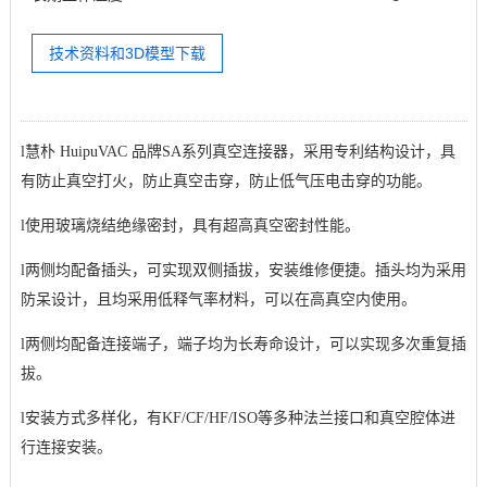
技术资料和3D模型下载
l
慧朴 HuipuVAC 品牌
SA系列真空连接器，
采用专利结构设计，具
有防止真空打火，防止真空击穿，防止低气压电击穿的功能。
l
使用玻璃烧结绝缘密封，具有超高真空密封性能。
l
两侧均配备插头，可实现双侧插拔，安装维修便捷。插头均为采用
防呆设计，且均采用低释气率材料，可以在高真空内使用。
l
两侧均配备连接端子，端子均为长寿命设计，可以实现多次重复插
拔。
l
安装方式多样化，有KF/CF/HF/ISO等多种法兰接口和真空腔体进
行连接安装。