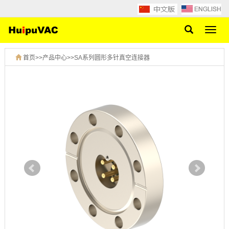
网
站
导
首页
>>
产品中心
>>
SA系列圆形多针真空连接器
航