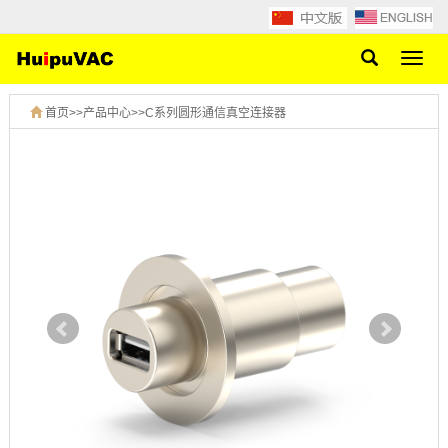
网
站
导
首页
>>
产品中心
>>
C系列圆形通信真空连接器
航