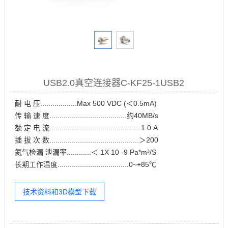
USB2.0真空连接器C-KF25-1USB2
耐 电 压..................Max 500 VDC (＜0.5mA)
传 输 速 度......................................约40MB/s
额 定 电 流.............................................1.0 A
插 拔 次 数............................................＞200
氦气检漏 泄漏率............＜ 1X 10 -9 Pa*m³/S
长期工作温度...................................0~+85℃
技术资料和3D模型下载