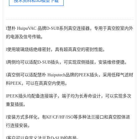
技术资料和3D模型下载
l
慧朴 HuipuVAC 品牌D-SUB系列真空连接器，专用于真空腔室内外
的电源及信号传输。
l
使用玻璃烧结绝缘密封，具有超高真空的密封性能。
l
两侧均可以适配D-SUB插头，可实现双侧插拔，安装维修便捷。
l
真空侧可以适配慧朴 Huiputech品牌的PEEK插头，采用低释气滤材
料PEEK，可以在高真空内使用。
l
PEEK插头均配备连接端子，端子均为长寿命设计，可以实现多次
重复插拔。
l
安装方式多样化，有KF/CF/HF/ISO等多种法兰接口和真空腔体进
行连接安装。
l
客户可以自定义法兰及D-SUB的布局。