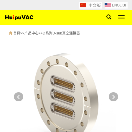
网
站
导
首页
>>
产品中心
>>
D系列D-sub真空连接器
航