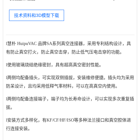
技术资料和3D模型下载
l
慧朴 HuipuVAC 品牌
SA系列真空连接器，
采用专利结构设计，具
有防止真空打火，防止真空击穿，防止低气压电击穿的功能。
l
使用玻璃烧结绝缘密封，具有超高真空密封性能。
l
两侧均配备插头，可实现双侧插拔，安装维修便捷。插头均为采用
防呆设计，且均采用低释气率材料，可以在高真空内使用。
l
两侧均配备连接端子，端子均为长寿命设计，可以实现多次重复插
拔。
l
安装方式多样化，有KF/CF/HF/ISO等多种法兰接口和真空腔体进
行连接安装。