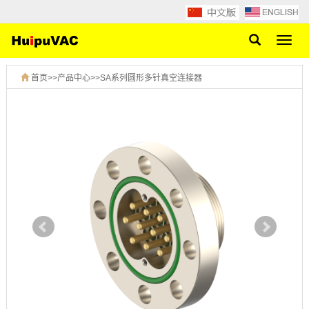
网
站
导
首页
>>
产品中心
>>
SA系列圆形多针真空连接器
航