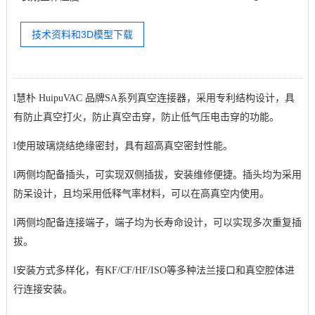
技术资料和3D模型下载
l
慧朴 HuipuVAC 品牌
SA系列真空连接器，
采用专利结构设计，具
有防止真空打火，防止真空击穿，防止低气压电击穿的功能。
l
使用玻璃烧结绝缘密封，具有超高真空密封性能。
l
两侧均配备插头，可实现双侧插拔，安装维修便捷。插头均为采用
防呆设计，且均采用低释气率材料，可以在高真空内使用。
l
两侧均配备连接端子，端子均为长寿命设计，可以实现多次重复插
拔。
l
安装方式多样化，有KF/CF/HF/ISO等多种法兰接口和真空腔体进
行连接安装。