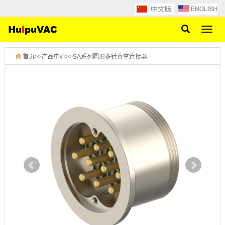
网
站
导
首页
>>
产品中心
>>
SA系列圆形多针真空连接器
航