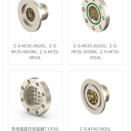
Z-S-KF25-0810S，Z-S-
Z-S-HF25-2010S，Z-S-
KF25-0810M，Z-S-KF25-
HF25-2010M，Z-S-HF25-
0810L
2010L
热电偶真空连接器T-CF50-
Z-S-KF40-0825L