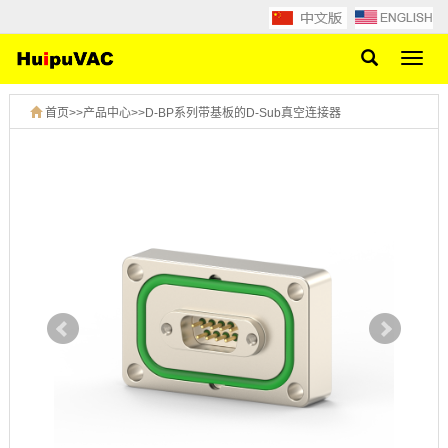
网
站
导
首页
>>
产品中心
>>
D-BP系列带基板的D-Sub真空连接器
航