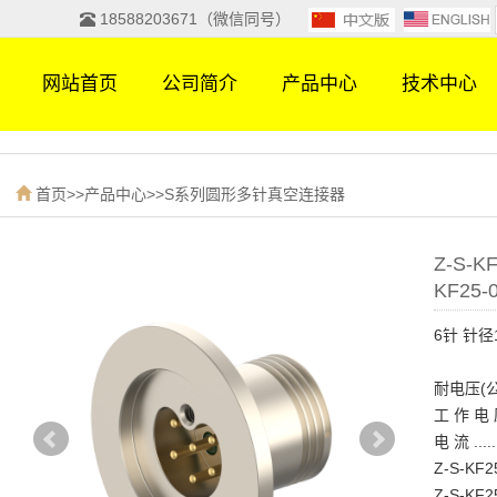
18588203671（微信同号）
网站首页
公司简介
产品中心
技术中心
首页
>>
产品中心
>>
S系列圆形多针真空连接器
Z-S-K
KF25-
6针 针径
耐电压(公针
工 作 电 压..
电 流 ......
Z-S-KF25-0
Z-S-KF25-0