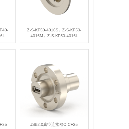
F40-
Z-S-KF50-4016S，Z-S-KF50-
16L
4016M，Z-S-KF50-4016L
F25-
USB2.0真空连接器C-CF25-