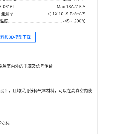
616L.................................. Max 13A /7.5 A
............................＜ 1X 10 -9 Pa*m³/S
......................................... -45~+200℃
料和3D模型下载
空腔室内外的电源及信号传输。
设计，且均采用低释气率材料，可以在高真空内使
接安装。