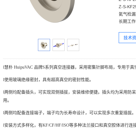
Z-S-KF25-0
氦气检漏 泄漏率
长期工作温度....
技术资
l
慧朴 HuipuVAC 品牌S系列真空连接器，
采用密集针脚布局，专用于真
l
使用玻璃绝缘密封，具有超高真空的密封性能。
l
两侧均配备插头，可实现双侧插拔，安装维修便捷。插头均为采用防呆
用。
l
两侧均配备连接端子，端子均为长寿命设计，可以实现多次重复插拔。
l
安装方式多样化，有KF/CF/HF/ISO等多种法兰接口和真空腔体进行连