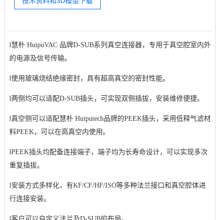
技术资料和3D模型下载
l
慧朴 HuipuVAC 品牌D-SUB系列真空连接器，专用于真空腔室内外
的电源及信号传输。
l
使用玻璃烧结绝缘密封，具有超高真空的密封性能。
l
两侧均可以适配D-SUB插头，可实现双侧插拔，安装维修便捷。
l
真空侧可以适配慧朴 Huiputech品牌的PEEK插头，采用低释气滤材
料PEEK，可以在高真空内使用。
l
PEEK插头均配备连接端子，端子均为长寿命设计，可以实现多次
重复插拔。
l
安装方式多样化，有KF/CF/HF/ISO等多种法兰接口和真空腔体进
行连接安装。
l
客户可以自定义法兰及D-SUB的布局。