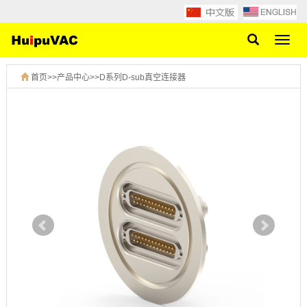
网
站
导
首页
>>
产品中心
>>
D系列D-sub真空连接器
航