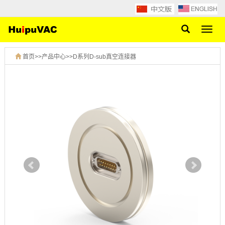
网
站
导
首页
>>
产品中心
>>
D系列D-sub真空连接器
航