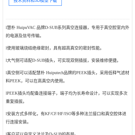
技术资料和3D模型下载
l
慧朴 HuipuVAC 品牌D-SUB系列真空连接器，专用于真空腔室内外
的电源及信号传输。
l
使用玻璃烧结绝缘密封，具有超高真空的密封性能。
l
大气侧可适配D-SUB插头，可实现双侧插拔，安装维修便捷。
l
真空侧可以适配慧朴
Huiputech品牌的PEEK插头，采用低释气滤材
料PEEK，可以在高真空内使用。
l
PEEK插头均配备连接端子，端子均为长寿命设计，可以实现多次
重复插拔。
l
安装方式多样化，有KF/CF/HF/ISO等多种法兰接口和真空腔体进
行连接安装。
l
客户可以自定义法兰及D-SUB的布局。